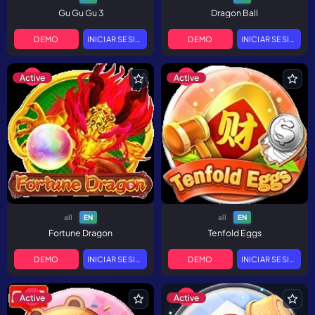
Gu Gu Gu 3
Dragon Ball
DEMO
INICIAR SESIÓN
DEMO
INICIAR SESIÓN
Active
Active
all
all
EN
EN
Fortune Dragon
Tenfold Eggs
DEMO
INICIAR SESIÓN
DEMO
INICIAR SESIÓN
Active
Active