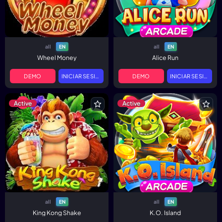
all
all
EN
EN
Wheel Money
Alice Run
DEMO
INICIAR SESIÓN
DEMO
INICIAR SESIÓN
Active
Active
all
all
EN
EN
King Kong Shake
K.O. Island