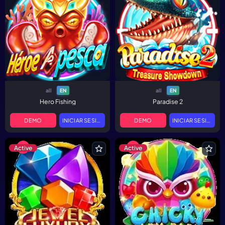
all
all
EN
EN
Hero Fishing
Paradise 2
DEMO
INICIAR SESIÓN
DEMO
INICIAR SESIÓN
Active
Active