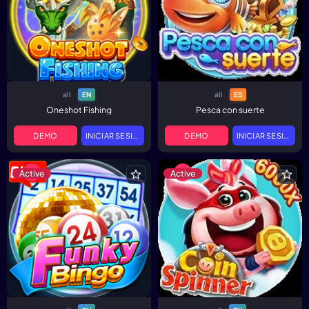
all
all
EN
ES
Oneshot Fishing
Pesca con suerte
DEMO
INICIAR SESIÓN
DEMO
INICIAR SESIÓN
Active
Active