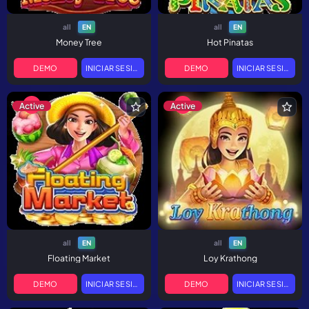
all
all
EN
EN
Money Tree
Hot Pinatas
DEMO
INICIAR SESIÓN
DEMO
INICIAR SESIÓN
Active
Active
all
all
EN
EN
Floating Market
Loy Krathong
DEMO
INICIAR SESIÓN
DEMO
INICIAR SESIÓN