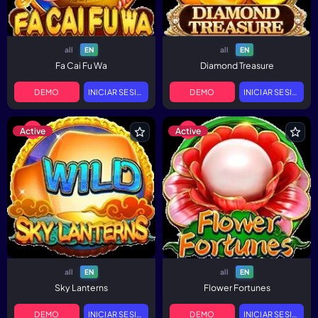
all
all
EN
EN
Fa Cai Fu Wa
Diamond Treasure
DEMO
INICIAR SESIÓN
DEMO
INICIAR SESIÓN
Active
Active
all
all
EN
EN
Sky Lanterns
Flower Fortunes
DEMO
INICIAR SESIÓN
DEMO
INICIAR SESIÓN