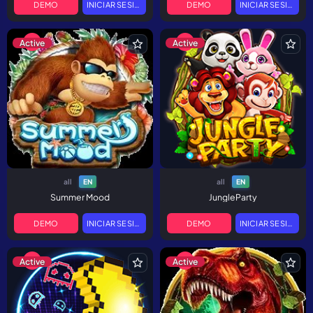
DEMO
INICIAR SESIÓN
DEMO
INICIAR SESIÓN
Active
Active
all
all
EN
EN
Summer Mood
JungleParty
DEMO
INICIAR SESIÓN
DEMO
INICIAR SESIÓN
Active
Active