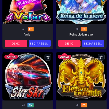
all
all
ES
ES
Volar
Reina de la nieve
DEMO
INICIAR SESIÓN
DEMO
INICIAR SESIÓN
Active
Active
all
all
EN
ES