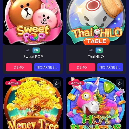
all
all
EN
EN
Sweet POP
Thai HILO
DEMO
INICIAR SESIÓN
DEMO
INICIAR SESIÓN
Active
Active