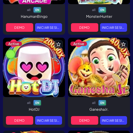
all
all
EN
EN
HanumanBingo
MonsterHunter
DEMO
INICIAR SESIÓN
DEMO
INICIAR SESIÓN
Active
Active
all
all
EN
EN
HotDJ
GaneshaJr.
DEMO
INICIAR SESIÓN
DEMO
INICIAR SESIÓN