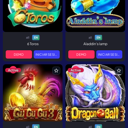
all
all
EN
EN
6 Toros
Aladdin's lamp
DEMO
INICIAR SESIÓN
DEMO
INICIAR SESIÓN
Active
Active
all
all
EN
EN