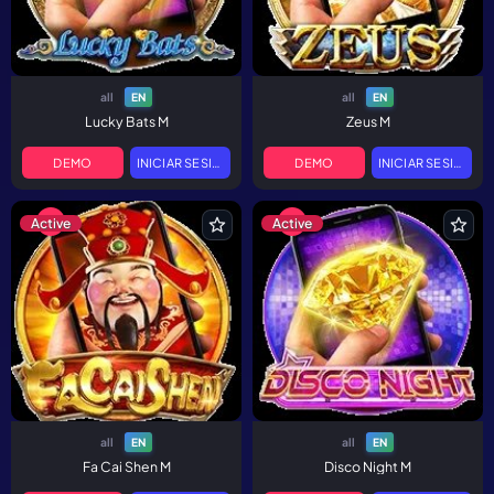
all
all
EN
EN
Lucky Bats M
Zeus M
DEMO
INICIAR SESIÓN
DEMO
INICIAR SESIÓN
Active
Active
all
all
EN
EN
Fa Cai Shen M
Disco Night M