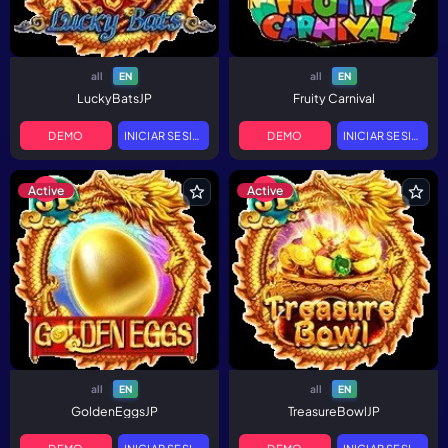
all
all
EN
EN
LuckyBatsJP
Fruity Carnival
DEMO
INICIAR SESIÓN
DEMO
INICIAR SESIÓN
Active
Active
all
all
EN
EN
GoldenEggsJP
TreasureBowlJP