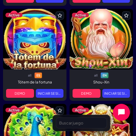
Active
Active
all
all
ES
EN
Tótem de la fortuna
Shou-Xin
DEMO
INICIAR SESIÓN
DEMO
INICIAR SESIÓN
Active
Active