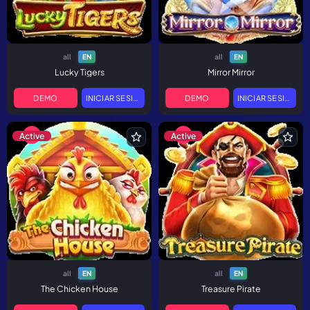
all
all
EN
EN
Lucky Tigers
Mirror Mirror
DEMO
INICIAR SESIÓN
DEMO
INICIAR SESIÓN
Active
Active
all
all
EN
EN
The Chicken House
Treasure Pirate