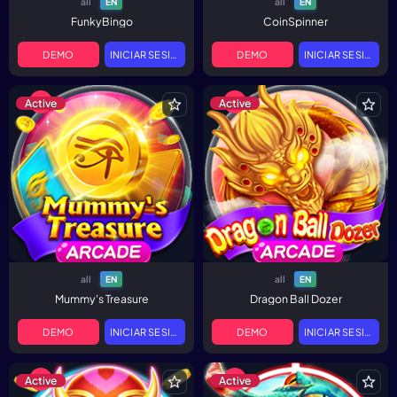
all
all
EN
EN
FunkyBingo
CoinSpinner
DEMO
INICIAR SESIÓN
DEMO
INICIAR SESIÓN
Active
Active
all
all
EN
EN
Mummy's Treasure
Dragon Ball Dozer
DEMO
INICIAR SESIÓN
DEMO
INICIAR SESIÓN
Active
Active