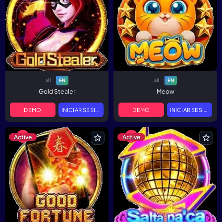
all
all
EN
EN
Gold Stealer
Meow
DEMO
INICIAR SESIÓN
DEMO
INICIAR SESIÓN
Active
Active