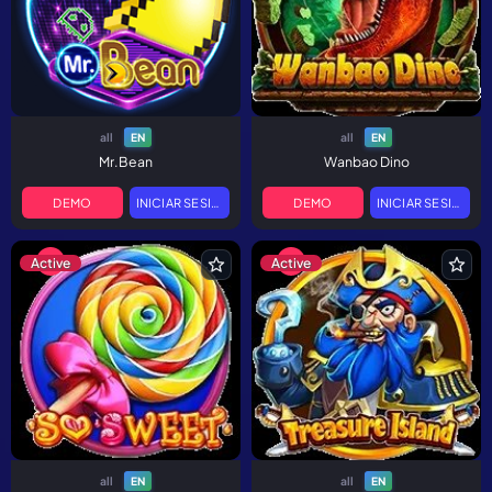
all
all
EN
EN
Mr.Bean
Wanbao Dino
DEMO
INICIAR SESIÓN
DEMO
INICIAR SESIÓN
Active
Active
all
all
EN
EN