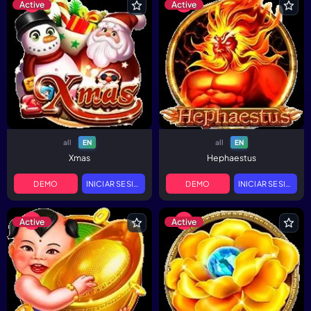
Active
Active
all
all
EN
EN
Xmas
Hephaestus
DEMO
INICIAR SESIÓN
DEMO
INICIAR SESIÓN
Active
Active