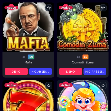
Active
Active
all
all
EN
ES
Mafia
Comodín Zuma
DEMO
INICIAR SESIÓN
DEMO
INICIAR SESIÓN
Active
Active