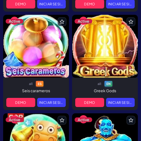
DEMO
INICIAR SESIÓN
DEMO
INICIAR SESIÓN
Active
Active
all
all
ES
EN
Seis carameros
Greek Gods
DEMO
INICIAR SESIÓN
DEMO
INICIAR SESIÓN
Active
Active