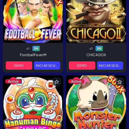
all
all
EN
EN
FootballFeverM
CHICAGOⅡ
DEMO
INICIAR SESIÓN
DEMO
INICIAR SESIÓN
Active
Active