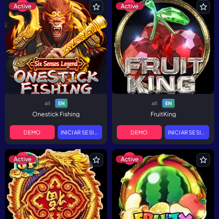
Active
Active
all
all
EN
EN
Onestick Fishing
FruitKing
DEMO
INICIAR SESIÓN
DEMO
INICIAR SESIÓN
Active
Active