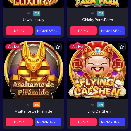
all
all
EN
EN
Jewel Luxury
Chicky Parm Parm
DEMO
INICIAR SESIÓN
DEMO
INICIAR SESIÓN
Active
Active
all
all
ES
EN
Asaltante de Pirámide
Flying Cai Shen
DEMO
INICIAR SESIÓN
DEMO
INICIAR SESIÓN