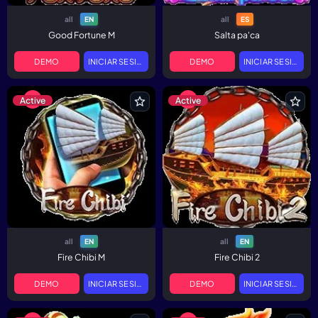
all
all
EN
ES
Good Fortune M
Salta pa'ca
DEMO
INICIAR SESIÓN
DEMO
INICIAR SESIÓN
Active
Active
all
all
EN
EN
Fire Chibi M
Fire Chibi 2
DEMO
INICIAR SESIÓN
DEMO
INICIAR SESIÓN