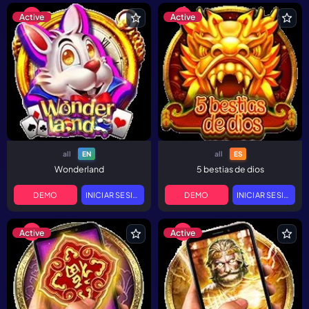
Active
Active
all
all
EN
ES
Wonderland
5 bestias de dios
DEMO
INICIAR SESIÓN
DEMO
INICIAR SESIÓN
Active
Active