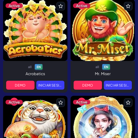
Active
Active
all
all
EN
EN
Acrobatics
Mr. Miser
DEMO
INICIAR SESIÓN
DEMO
INICIAR SESIÓN
Active
Active