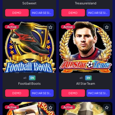
SoSweet
TreasureIsland
DEMO
INICIAR SESIÓN
DEMO
INICIAR SESIÓN
Active
Active
all
all
EN
EN
Football Boots
All Star Team
DEMO
INICIAR SESIÓN
DEMO
INICIAR SESIÓN
Active
Active