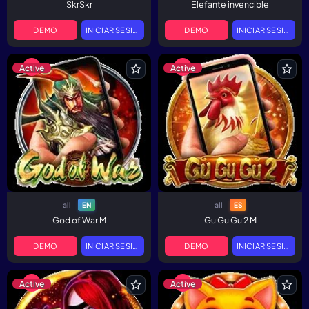
SkrSkr
Elefante invencible
DEMO
INICIAR SESIÓN
DEMO
INICIAR SESIÓN
Active
Active
all
all
EN
ES
God of War M
Gu Gu Gu 2 M
DEMO
INICIAR SESIÓN
DEMO
INICIAR SESIÓN
Active
Active